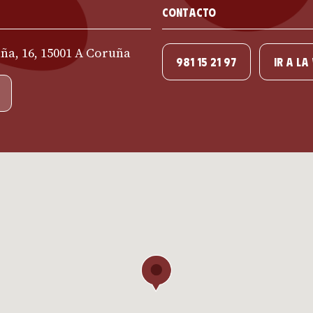
Contacto
ña, 16, 15001 A Coruña
981 15 21 97
IR A LA