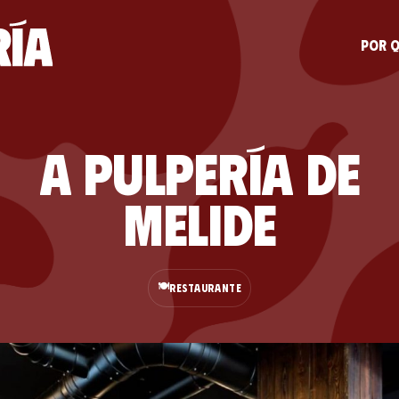
Por q
A Pulpería De
Melide
🍽️
RESTAURANTE