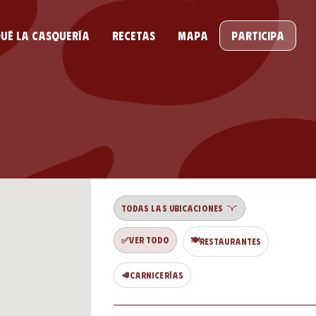
ué la casquería
Recetas
Mapa
Participa
✅
🍽️
Ver todo
Restaurantes
🥩
Carnicerías