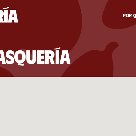
Por q
casquería