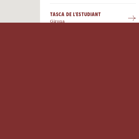
Tasca De L'Estudiant
Girona
La Tasquería
Madrid
Carnicerías Herrero
Madrid
El Bota
Barcelona
Restaurante Hotel San Lázaro
Coruña, A
Aviso legal
.
Política de privacidad
.