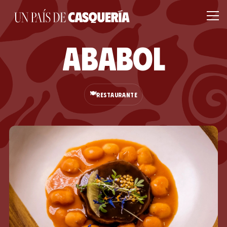
Ababol
🍽️
RESTAURANTE