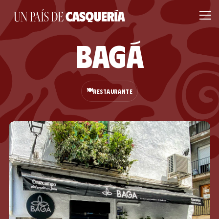
Bagá
🍽️
RESTAURANTE