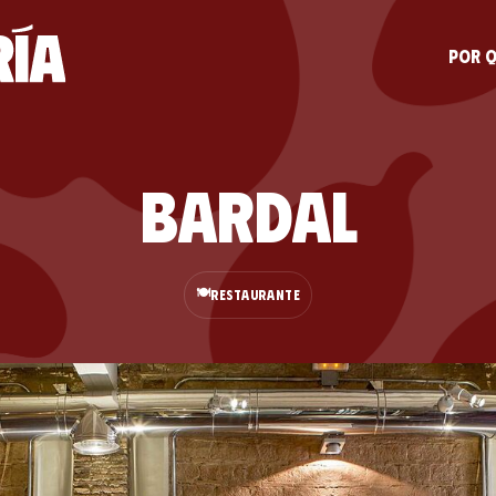
Por q
Bardal
🍽️
RESTAURANTE