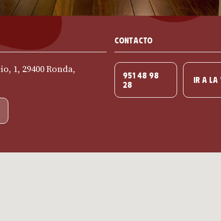
Contacto
io, 1, 29400 Ronda,
951 48 98
IR A LA
28