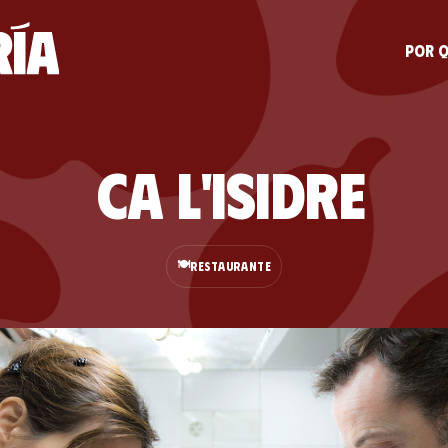
Por q
Ca L'Isidre
🍽️
RESTAURANTE