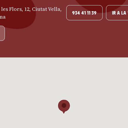
les Flors, 12, Ciutat Vella,
934 41 11 39
IR A LA
ona