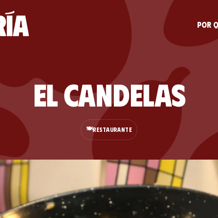
Por q
El Candelas
🍽️
RESTAURANTE