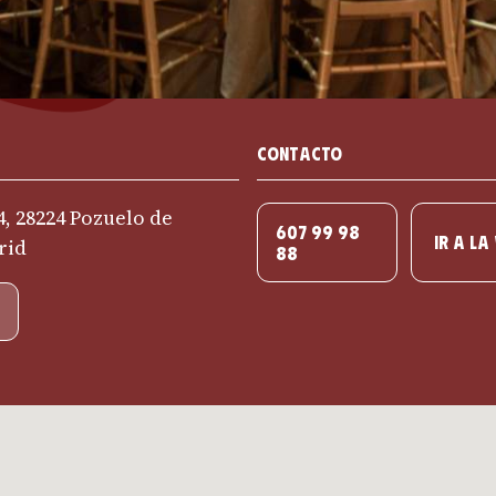
Contacto
 4, 28224 Pozuelo de
607 99 98
IR A LA
rid
88