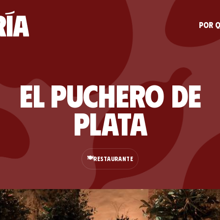
Por q
El Puchero De
Plata
🍽️
RESTAURANTE