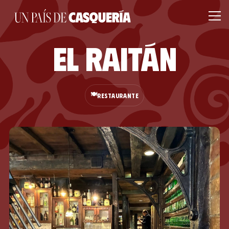
El Raitán
🍽️
RESTAURANTE