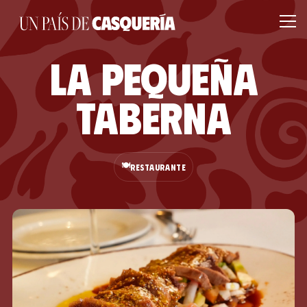
La Pequeña
taberna
🍽️
RESTAURANTE