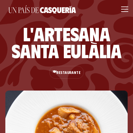
L'Artesana
Santa Eulàlia
🍽️
RESTAURANTE