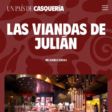
Las viandas de
Julián
🥩
CARNICERÍAS