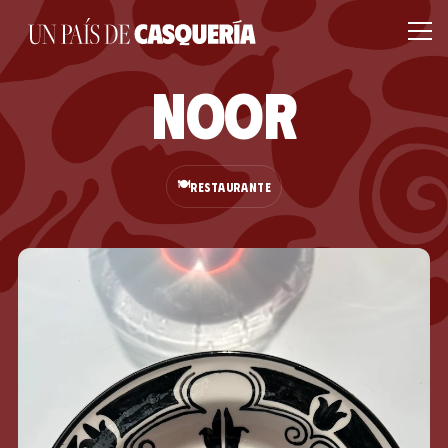
Noor
🍽️
RESTAURANTE