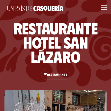
Restaurante
Hotel San
Lázaro
🍽️
RESTAURANTE