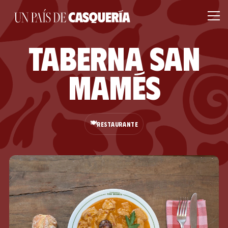
Taberna San
Mamés
🍽️
RESTAURANTE